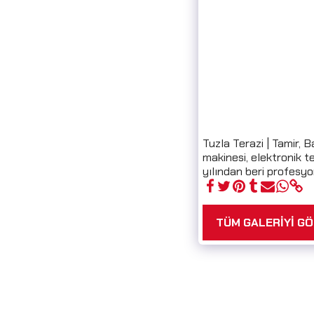
Tuzla Terazi | Tamir, B
makinesi, elektronik te
yılından beri profesyo
TÜM GALERIYI G
Tuzla Terazi
Servis Taleb