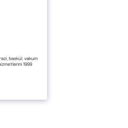
erazi, baskül, vakum
hizmetlerini 1999
diğimiz Markalar
İletişim