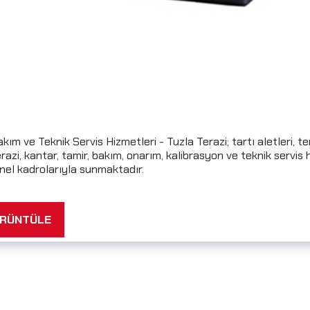
akım ve Teknik Servis Hizmetleri - Tuzla Terazi; tartı aletleri, t
razi, kantar, tamir, bakım, onarım, kalibrasyon ve teknik servis 
nel kadrolarıyla sunmaktadır.
ÖRÜNTÜLE
i
Hizmetlerimiz
Servis Sunduğumuz Terazi Modelleri
Hizmet Ver